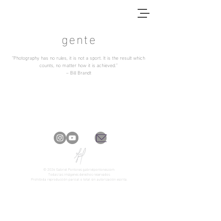
gente
“Photography has no rules, it is not a sport. It is the result which
counts, no matter how it is achieved.”
– Bill Brandt
© 2026
Gabriel Pontones gabrielpontones.com
Todas las imágenes derechos reservados
Prohibida reproducción parcial o total sin
autorización escrita.